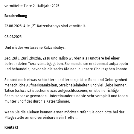
vermittelte Tiere 2. Halbjahr 2025
Beschreibung
22.08.2025: Alle „Z“-Katzenbabbys sind vermittelt.
08.07.2025
Und wieder verlassene Katzenbabys.
Zed, Zulu, Zuri, Zhuzha, Zazu und Taliso wurden als Fundtiere bei einer
befreundeten Tierärztin abgegeben. Sie musste sie erst einmal aufpäppeln
und behandeln, bevor sie die sechs Kleinen in unsere Obhut geben konnte.
Sie sind noch etwas schüchtern und lernen jetzt in Ruhe und Geborgenheit
menschliche Aufmerksamkeiten, Streicheleinheiten und viel Liebe kennen.
Taliso (schwarz) ist schon etwas aufgeschlossener, er ist eine richtige
Schmusebacke geworden. Untereinander sind sie sehr verspielt und toben
munter und fidel durch´s Katzenzimmer.
Wenn Sie die Kleinen kennenlernen möchten rufen Sie doch bitte bei der
Pflegestelle an und vereinbaren ein Treffen.
Kontakt