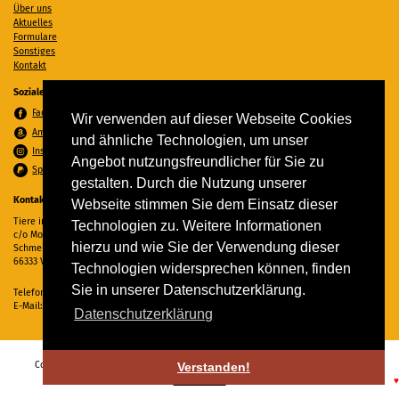
Über uns
Aktuelles
Formulare
Sonstiges
Kontakt
Soziale Medien
Facebook
Wir verwenden auf dieser Webseite Cookies
Amazon Wunschzettel
und ähnliche Technologien, um unser
Instagram
Angebot nutzungsfreundlicher für Sie zu
Spenden per PayPal
gestalten. Durch die Nutzung unserer
Kontakt
Webseite stimmen Sie dem Einsatz dieser
Tiere in Not Saar e.V.
Technologien zu. Weitere Informationen
c/o Monika Ewen
hierzu und wie Sie der Verwendung dieser
Schmelzer Straße 22
66333 Völklingen
Technologien widersprechen können, finden
Sie in unserer Datenschutzerklärung.
Telefon:
06898 294862
E-Mail:
info@tiere-in-not-saar.de
Datenschutzerklärung
Copyright © 2026 Tiere in Not Saar e.V. Alle Rechte vorbehalten. -
Impressum
-
Verstanden!
Datenschutz
♥