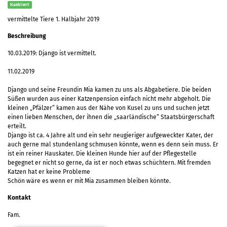
Kastriert
vermittelte Tiere 1. Halbjahr 2019
Beschreibung
10.03.2019: Django ist vermittelt.
11.02.2019
Django und seine Freundin Mia kamen zu uns als Abgabetiere. Die beiden
Süßen wurden aus einer Katzenpension einfach nicht mehr abgeholt. Die
kleinen „Pfälzer“ kamen aus der Nähe von Kusel zu uns und suchen jetzt
einen lieben Menschen, der ihnen die „saarländische“ Staatsbürgerschaft
erteilt.
Django ist ca. 4 Jahre alt und ein sehr neugieriger aufgeweckter Kater, der
auch gerne mal stundenlang schmusen könnte, wenn es denn sein muss. Er
ist ein reiner Hauskater. Die kleinen Hunde hier auf der Pflegestelle
begegnet er nicht so gerne, da ist er noch etwas schüchtern. Mit fremden
Katzen hat er keine Probleme
Schön wäre es wenn er mit Mia zusammen bleiben könnte.
Kontakt
Fam.