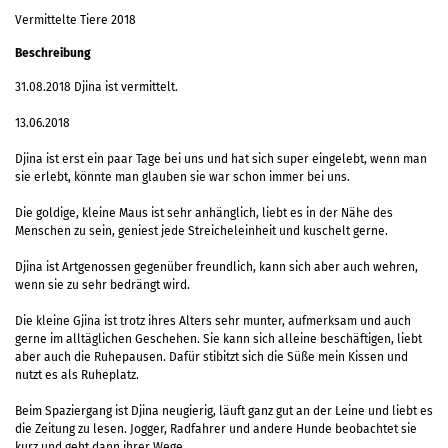
Vermittelte Tiere 2018
Beschreibung
31.08.2018 Djina ist vermittelt.
13.06.2018
Djina ist erst ein paar Tage bei uns und hat sich super eingelebt, wenn man
sie erlebt, könnte man glauben sie war schon immer bei uns.
Die goldige, kleine Maus ist sehr anhänglich, liebt es in der Nähe des
Menschen zu sein, geniest jede Streicheleinheit und kuschelt gerne.
Djina ist Artgenossen gegenüber freundlich, kann sich aber auch wehren,
wenn sie zu sehr bedrängt wird.
Die kleine Gjina ist trotz ihres Alters sehr munter, aufmerksam und auch
gerne im alltäglichen Geschehen. Sie kann sich alleine beschäftigen, liebt
aber auch die Ruhepausen. Dafür stibitzt sich die Süße mein Kissen und
nutzt es als Ruheplatz.
Beim Spaziergang ist Djina neugierig, läuft ganz gut an der Leine und liebt es
die Zeitung zu lesen. Jogger, Radfahrer und andere Hunde beobachtet sie
kurz und geht dann ihrer Wege.