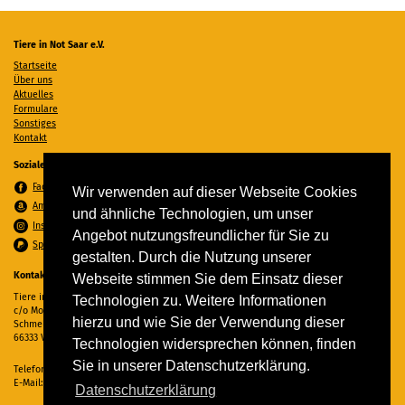
Tiere in Not Saar e.V.
Startseite
Über uns
Aktuelles
Formulare
Sonstiges
Kontakt
Soziale Medien
Facebook
Wir verwenden auf dieser Webseite Cookies
Amazon Wunschzettel
und ähnliche Technologien, um unser
Instagram
Angebot nutzungsfreundlicher für Sie zu
Spenden per PayPal
gestalten. Durch die Nutzung unserer
Kontakt
Webseite stimmen Sie dem Einsatz dieser
Tiere in Not Saar e.V.
Technologien zu. Weitere Informationen
c/o Monika Ewen
hierzu und wie Sie der Verwendung dieser
Schmelzer Straße 22
66333 Völklingen
Technologien widersprechen können, finden
Sie in unserer Datenschutzerklärung.
Telefon:
06898 294862
E-Mail:
info@tiere-in-not-saar.de
Datenschutzerklärung