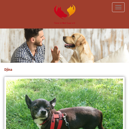
Toggle
naviga
Djina