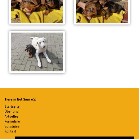
Tiere in Not Saar e.V.
Startseite
Über uns
Aktuelles
Formulare
Sonstiges
Kontakt