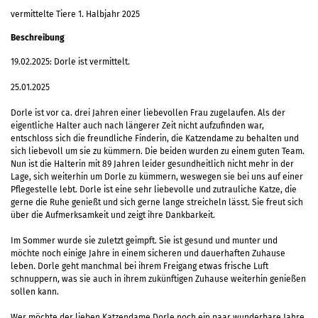
vermittelte Tiere 1. Halbjahr 2025
Beschreibung
19.02.2025: Dorle ist vermittelt.
25.01.2025
Dorle ist vor ca. drei Jahren einer liebevollen Frau zugelaufen. Als der
eigentliche Halter auch nach längerer Zeit nicht aufzufinden war,
entschloss sich die freundliche Finderin, die Katzendame zu behalten und
sich liebevoll um sie zu kümmern. Die beiden wurden zu einem guten Team.
Nun ist die Halterin mit 89 Jahren leider gesundheitlich nicht mehr in der
Lage, sich weiterhin um Dorle zu kümmern, weswegen sie bei uns auf einer
Pflegestelle lebt. Dorle ist eine sehr liebevolle und zutrauliche Katze, die
gerne die Ruhe genießt und sich gerne lange streicheln lässt. Sie freut sich
über die Aufmerksamkeit und zeigt ihre Dankbarkeit.
Im Sommer wurde sie zuletzt geimpft. Sie ist gesund und munter und
möchte noch einige Jahre in einem sicheren und dauerhaften Zuhause
leben. Dorle geht manchmal bei ihrem Freigang etwas frische Luft
schnuppern, was sie auch in ihrem zukünftigen Zuhause weiterhin genießen
sollen kann.
Wer möchte der lieben Katzendame Dorle noch ein paar wunderbare Jahre