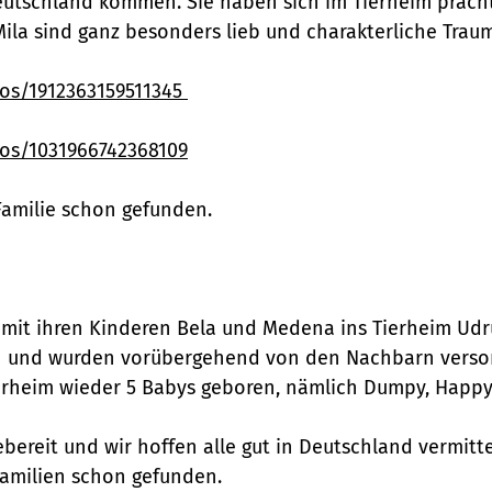
utschland kommen. Sie haben sich im Tierheim prächtig
Mila sind ganz besonders lieb und charakterliche Tr
os/1912363159511345
os/1031966742368109
Familie schon gefunden.
t ihren Kinderen Bela und Medena ins Tierheim Udrug
n und wurden vorübergehend von den Nachbarn versor
erheim wieder 5 Babys geboren, nämlich Dumpy, Happy, 
sebereit und wir hoffen alle gut in Deutschland vermi
Familien schon gefunden.