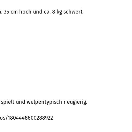
a. 35 cm hoch und ca. 8 kg schwer).
rspielt und welpentypisch neugierig.
eos/1804448600288922