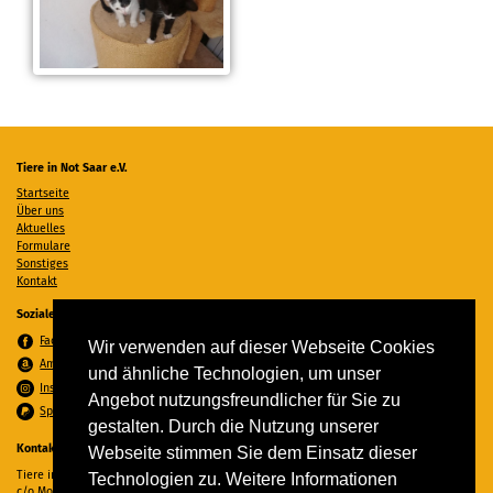
Tiere in Not Saar e.V.
Startseite
Über uns
Aktuelles
Formulare
Sonstiges
Kontakt
Soziale Medien
Facebook
Wir verwenden auf dieser Webseite Cookies
Amazon Wunschzettel
und ähnliche Technologien, um unser
Instagram
Angebot nutzungsfreundlicher für Sie zu
Spenden per PayPal
gestalten. Durch die Nutzung unserer
Kontakt
Webseite stimmen Sie dem Einsatz dieser
Tiere in Not Saar e.V.
Technologien zu. Weitere Informationen
c/o Monika Ewen