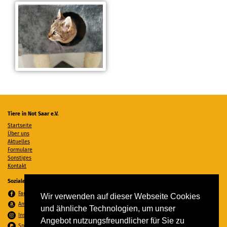
Tiere in Not Saar e.V.
Startseite
Über uns
Aktuelles
Formulare
Sonstiges
Kontakt
Soziale Medien
Facebook
Wir verwenden auf dieser Webseite Cookies
Amazon Wunschzettel
und ähnliche Technologien, um unser
Instagram
Angebot nutzungsfreundlicher für Sie zu
Spenden per PayPal