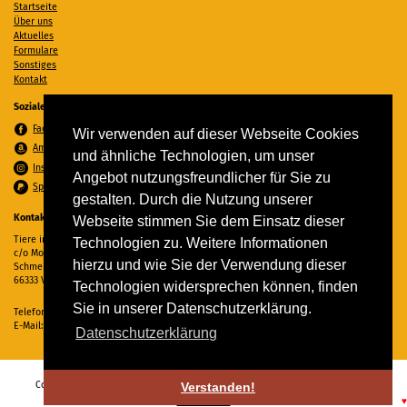
Startseite
Über uns
Aktuelles
Formulare
Sonstiges
Kontakt
Soziale Medien
Facebook
Wir verwenden auf dieser Webseite Cookies
Amazon Wunschzettel
und ähnliche Technologien, um unser
Instagram
Angebot nutzungsfreundlicher für Sie zu
Spenden per PayPal
gestalten. Durch die Nutzung unserer
Kontakt
Webseite stimmen Sie dem Einsatz dieser
Tiere in Not Saar e.V.
Technologien zu. Weitere Informationen
c/o Monika Ewen
hierzu und wie Sie der Verwendung dieser
Schmelzer Straße 22
66333 Völklingen
Technologien widersprechen können, finden
Sie in unserer Datenschutzerklärung.
Telefon:
06898 294862
E-Mail:
info@tiere-in-not-saar.de
Datenschutzerklärung
Copyright © 2026 Tiere in Not Saar e.V. Alle Rechte vorbehalten. -
Impressum
-
Verstanden!
Datenschutz
♥