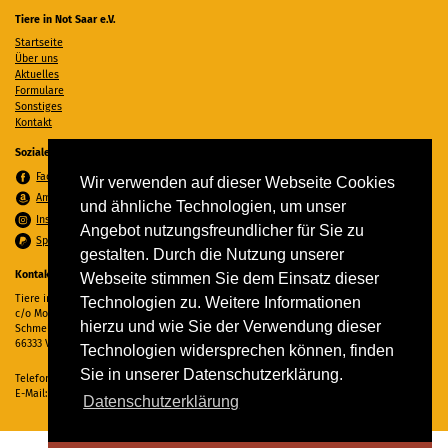
Tiere in Not Saar e.V.
Startseite
Über uns
Aktuelles
Formulare
Sonstiges
Kontakt
Soziale Medien
Facebook
Wir verwenden auf dieser Webseite Cookies
Amazon Wunschzettel
und ähnliche Technologien, um unser
Instagram
Angebot nutzungsfreundlicher für Sie zu
Spenden per PayPal
gestalten. Durch die Nutzung unserer
Kontakt
Webseite stimmen Sie dem Einsatz dieser
Tiere in Not Saar e.V.
Technologien zu. Weitere Informationen
c/o Monika Ewen
hierzu und wie Sie der Verwendung dieser
Schmelzer Straße 22
66333 Völklingen
Technologien widersprechen können, finden
Sie in unserer Datenschutzerklärung.
Telefon:
06898 294862
E-Mail:
info@tiere-in-not-saar.de
Datenschutzerklärung