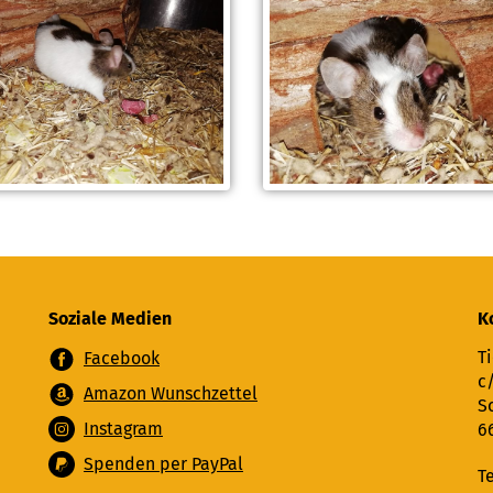
Soziale Medien
K
Ti
Facebook
c
Amazon Wunschzettel
S
Instagram
6
Spenden per PayPal
T