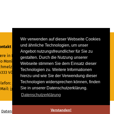
Wir verwenden auf dieser Webseite Cookies
und ähnliche Technologien, um unser
ontakt
Angebot nutzungsfreundlicher für Sie zu
ere in Not Saar e.V.
gestalten. Durch die Nutzung unserer
/o Monika Ewen
Webseite stimmen Sie dem Einsatz dieser
chmelzer Straße 22
Technologien zu. Weitere Informationen
6333 Völklingen
hierzu und wie Sie der Verwendung dieser
Technologien widersprechen können, finden
elefon:
06898 294862
Sie in unserer Datenschutzerklärung.
-Mail:
info@tiere-in-not-saar.de
Datenschutzerklärung
Verstanden!
-
Datenschutz
♥