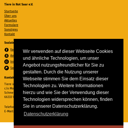
Tiere in Not Saar e.V.
Startseite
Über uns
Aktuelles
Formulare
Sonstiges
Kontakt
Soziale Medien
Facebook
Wir verwenden auf dieser Webseite Cookies
Amazon Wunschzettel
und ähnliche Technologien, um unser
Instagram
Angebot nutzungsfreundlicher für Sie zu
Spenden per PayPal
gestalten. Durch die Nutzung unserer
Kontakt
Webseite stimmen Sie dem Einsatz dieser
Tiere in Not Saar e.V.
Technologien zu. Weitere Informationen
c/o Monika Ewen
hierzu und wie Sie der Verwendung dieser
Schmelzer Straße 22
66333 Völklingen
Technologien widersprechen können, finden
Sie in unserer Datenschutzerklärung.
Telefon:
06898 294862
E-Mail:
info@tiere-in-not-saar.de
Datenschutzerklärung