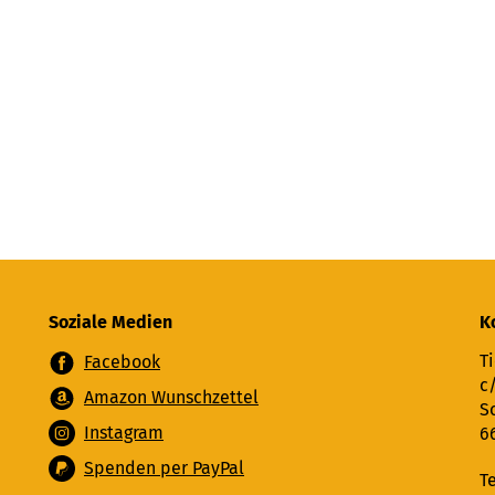
Soziale Medien
K
Ti
Facebook
c
Amazon Wunschzettel
S
Instagram
6
Spenden per PayPal
T