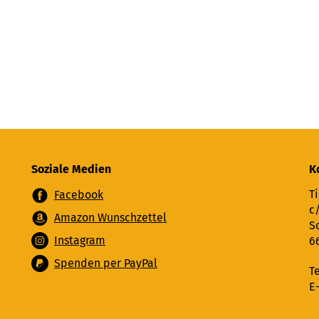
Soziale Medien
K
Ti
Facebook
c
Amazon Wunschzettel
S
Instagram
6
Spenden per PayPal
T
E