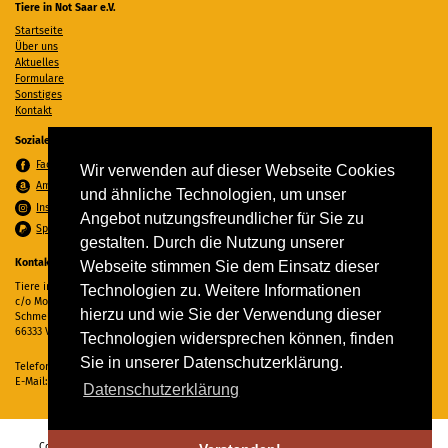
Tiere in Not Saar e.V.
Startseite
Über uns
Aktuelles
Formulare
Sonstiges
Kontakt
Soziale Medien
Facebook
Wir verwenden auf dieser Webseite Cookies
Amazon Wunschzettel
und ähnliche Technologien, um unser
Instagram
Angebot nutzungsfreundlicher für Sie zu
Spenden per PayPal
gestalten. Durch die Nutzung unserer
Kontakt
Webseite stimmen Sie dem Einsatz dieser
Tiere in Not Saar e.V.
Technologien zu. Weitere Informationen
c/o Monika Ewen
hierzu und wie Sie der Verwendung dieser
Schmelzer Straße 22
66333 Völklingen
Technologien widersprechen können, finden
Sie in unserer Datenschutzerklärung.
Telefon:
06898 294862
E-Mail:
info@tiere-in-not-saar.de
Datenschutzerklärung
Copyright © 2026 Tiere in Not Saar e.V. Alle Rechte vorbehalten. -
Impressum
-