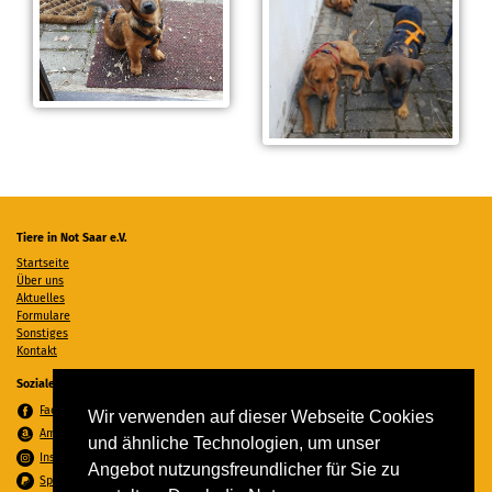
Tiere in Not Saar e.V.
Startseite
Über uns
Aktuelles
Formulare
Sonstiges
Kontakt
Soziale Medien
Facebook
Wir verwenden auf dieser Webseite Cookies
Amazon Wunschzettel
und ähnliche Technologien, um unser
Instagram
Angebot nutzungsfreundlicher für Sie zu
Spenden per PayPal