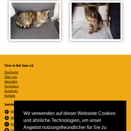
Tiere in Not Saar e.V.
Startseite
Über uns
Aktuelles
Formulare
Sonstiges
Kontakt
Soziale Medien
Facebook
Wir verwenden auf dieser Webseite Cookies
Amazon Wunschzettel
und ähnliche Technologien, um unser
Instagram
Angebot nutzungsfreundlicher für Sie zu
Spenden per PayPal