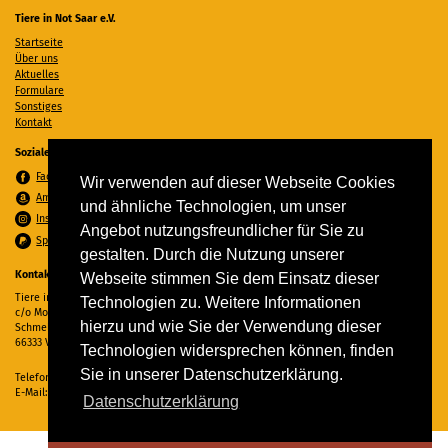
Tiere in Not Saar e.V.
Startseite
Über uns
Aktuelles
Formulare
Sonstiges
Kontakt
Soziale Medien
Facebook
Wir verwenden auf dieser Webseite Cookies
Amazon Wunschzettel
und ähnliche Technologien, um unser
Instagram
Angebot nutzungsfreundlicher für Sie zu
Spenden per PayPal
gestalten. Durch die Nutzung unserer
Kontakt
Webseite stimmen Sie dem Einsatz dieser
Tiere in Not Saar e.V.
Technologien zu. Weitere Informationen
c/o Monika Ewen
hierzu und wie Sie der Verwendung dieser
Schmelzer Straße 22
66333 Völklingen
Technologien widersprechen können, finden
Sie in unserer Datenschutzerklärung.
Telefon:
06898 294862
E-Mail:
info@tiere-in-not-saar.de
Datenschutzerklärung