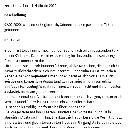
vermittelte Tiere 1. Halbjahr 2020
Beschreibung
02.02.2020: Wir sind sehr glücklich, Gibonni hat sein passendes Tuhause
gefunden
07.01.2020
Gibonni ist leider immer noch auf der Suche nach einem passenden Für-
Immer-Zuhause. Dabei wäre es so wichtig für ihn, endlich in seiner eigenen
Familie ankommen zu dürfen.
Für Gibonni suchen wir hundeerfahrene, aktive Menschen, die auch nicht
davor zurückschrecken, sich mit unserem Hundetrainer auszutauschen.
Neben einer konsequenten Erziehung wünscht er sich vor allem auch
geistige und körperliche Auslastung, zum Beispiel in Form von Agility
und/oder Mantrailing. Was ihm am meisten Spaß macht und ihn am besten
auslastet, muss ausgetestet werden.
Hat man einmal sein Vertrauen und kann ihm deutlich zeigen, dass man als
Mensch Rudelführer ist, ist Gibonni ein ganz toller Schatz.
Er ist sehr lernwillig und freut sich über jeden Input.
Die Pflegestelle hat ihn unserem Hundetrainer vorgestellt und ist in
ständigem Austausch mit ihm. Er erklärt sich auch bereit, die Vermittlung zu
unterstützen und gibt Interessenten Tipps zum Umgang. Außerdem bietet er
auch an, gezielt mit ihm und den neuen Menschen zu trainieren.