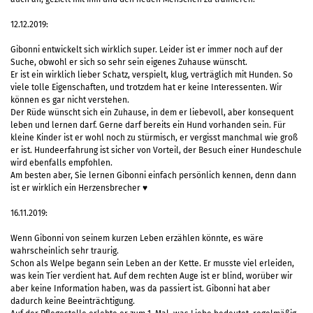
12.12.2019:
Gibonni entwickelt sich wirklich super. Leider ist er immer noch auf der
Suche, obwohl er sich so sehr sein eigenes Zuhause wünscht.
Er ist ein wirklich lieber Schatz, verspielt, klug, verträglich mit Hunden. So
viele tolle Eigenschaften, und trotzdem hat er keine Interessenten. Wir
können es gar nicht verstehen.
Der Rüde wünscht sich ein Zuhause, in dem er liebevoll, aber konsequent
leben und lernen darf. Gerne darf bereits ein Hund vorhanden sein. Für
kleine Kinder ist er wohl noch zu stürmisch, er vergisst manchmal wie groß
er ist. Hundeerfahrung ist sicher von Vorteil, der Besuch einer Hundeschule
wird ebenfalls empfohlen.
Am besten aber, Sie lernen Gibonni einfach persönlich kennen, denn dann
ist er wirklich ein Herzensbrecher ♥️
16.11.2019:
Wenn Gibonni von seinem kurzen Leben erzählen könnte, es wäre
wahrscheinlich sehr traurig.
Schon als Welpe begann sein Leben an der Kette. Er musste viel erleiden,
was kein Tier verdient hat. Auf dem rechten Auge ist er blind, worüber wir
aber keine Information haben, was da passiert ist. Gibonni hat aber
dadurch keine Beeinträchtigung.