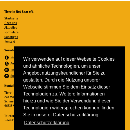
Tiere in Not Saar e.V.
Startseite
Über uns
Aktuelles
Formulare
Sonstiges
Kontakt
Soziale Medien
Facebook
Wir verwenden auf dieser Webseite Cookies
Amazon Wunschzettel
und ähnliche Technologien, um unser
Instagram
Angebot nutzungsfreundlicher für Sie zu
Spenden per PayPal
gestalten. Durch die Nutzung unserer
Kontakt
Webseite stimmen Sie dem Einsatz dieser
Tiere in Not Saar e.V.
Technologien zu. Weitere Informationen
c/o Monika Ewen
hierzu und wie Sie der Verwendung dieser
Schmelzer Straße 22
66333 Völklingen
Technologien widersprechen können, finden
Sie in unserer Datenschutzerklärung.
Telefon:
06898 294862
E-Mail:
info@tiere-in-not-saar.de
Datenschutzerklärung