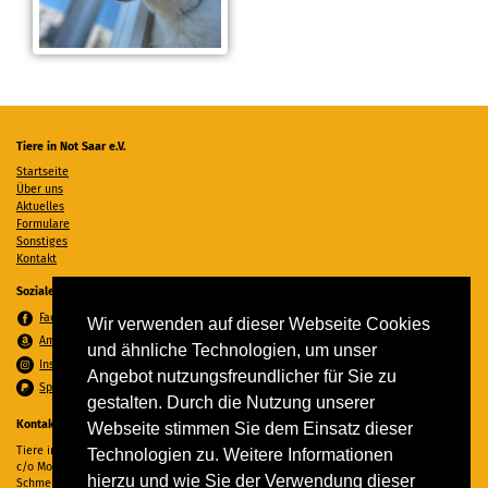
Tiere in Not Saar e.V.
Startseite
Über uns
Aktuelles
Formulare
Sonstiges
Kontakt
Soziale Medien
Facebook
Wir verwenden auf dieser Webseite Cookies
Amazon Wunschzettel
und ähnliche Technologien, um unser
Instagram
Angebot nutzungsfreundlicher für Sie zu
Spenden per PayPal
gestalten. Durch die Nutzung unserer
Kontakt
Webseite stimmen Sie dem Einsatz dieser
Tiere in Not Saar e.V.
Technologien zu. Weitere Informationen
c/o Monika Ewen
hierzu und wie Sie der Verwendung dieser
Schmelzer Straße 22