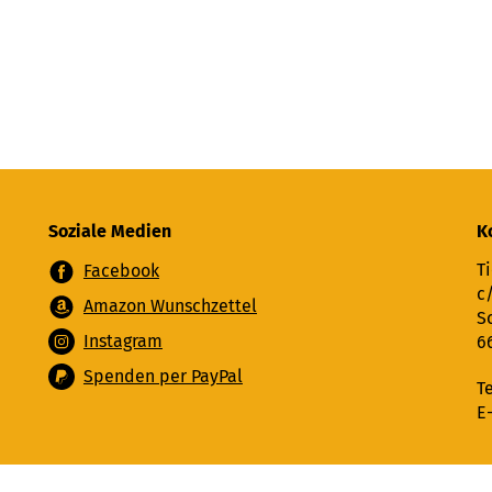
Soziale Medien
K
Ti
Facebook
c
Amazon Wunschzettel
S
Instagram
6
Spenden per PayPal
T
E