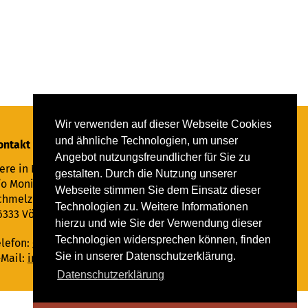
Wir verwenden auf dieser Webseite Cookies
und ähnliche Technologien, um unser
ontakt
Angebot nutzungsfreundlicher für Sie zu
ere in Not Saar e.V.
gestalten. Durch die Nutzung unserer
/o Monika Ewen
Webseite stimmen Sie dem Einsatz dieser
chmelzer Straße 22
Technologien zu. Weitere Informationen
6333 Völklingen
hierzu und wie Sie der Verwendung dieser
Technologien widersprechen können, finden
elefon:
06898 294862
Sie in unserer Datenschutzerklärung.
-Mail:
info@tiere-in-not-saar.de
Datenschutzerklärung