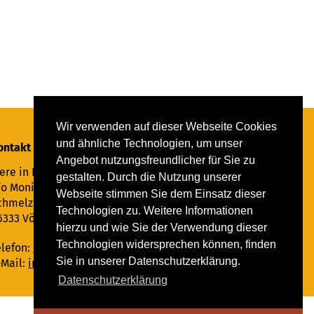
Wir verwenden auf dieser Webseite Cookies
und ähnliche Technologien, um unser
ontakt
Angebot nutzungsfreundlicher für Sie zu
ere in Not Saar e.V.
gestalten. Durch die Nutzung unserer
/o Monika Ewen
Webseite stimmen Sie dem Einsatz dieser
chmelzer Straße 22
Technologien zu. Weitere Informationen
6333 Völklingen
hierzu und wie Sie der Verwendung dieser
Technologien widersprechen können, finden
elefon:
06898 294862
Sie in unserer Datenschutzerklärung.
-Mail:
info@tiere-in-not-saar.de
Datenschutzerklärung