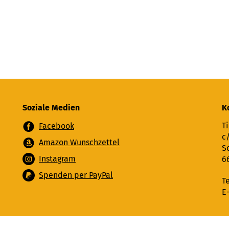
Soziale Medien
K
Ti
Facebook
c
Amazon Wunschzettel
S
Instagram
6
Spenden per PayPal
T
E