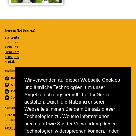
Tiere in Not Saar e.V.
Startseite
Über uns
Aktuelles
Formulare
Sonstiges
Kontakt
Soziale Medien
Facebook
Wir verwenden auf dieser Webseite Cookies
Amazon Wunschzettel
und ähnliche Technologien, um unser
Instagram
Angebot nutzungsfreundlicher für Sie zu
Spenden per PayPal
gestalten. Durch die Nutzung unserer
Kontakt
Webseite stimmen Sie dem Einsatz dieser
Tiere in Not Saar e.V.
Technologien zu. Weitere Informationen
c/o Monika Ewen
hierzu und wie Sie der Verwendung dieser
Schmelzer Straße 22
66333 Völklingen
Technologien widersprechen können, finden