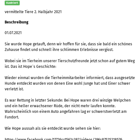
Kastriert
vermittelte Tiere 2. Halbjahr 2021
Beschreibung
01.07.2021
Sie wurde Hope getauft, denn wir hoffen für sie, dass sie bald ein schönes
Zuhause findet und schnell ihre schlimmen Erlebnisse vergisst.
Wobei sie im Tierheim unserer Tierschutzfreunde jetzt schon auf gutem Weg
ist. Das ist Hope´s Geschichte:
Wieder einmal wurden die Tierheimmitarbeiter informiert, dass ausgesetzte
Hunde entdeckt wurden von denen Eine wohl Junge hat und Einer schwer
verletzt ist.
Es war Rettung in letzter Sekunde: Bei Hope waren drei winzige Welpchen
und ein heller erwachsener Rüde, der nicht mehr laufen konnte.
Wahrscheinlich von einem Auto angefahren lag er schwerstverletzt am
Fundort.
Wie Hope aussah als sie entdeckt wurde sehen sie hier:
https://www.facebook.com/177264415624387/videos/296487525218576