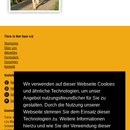
Tiere in Not Saar e.V.
Startseite
Über uns
Aktuelles
Formulare
Sonstiges
Kontakt
Soziale Medien
Facebook
Wir verwenden auf dieser Webseite Cookies
Amazon Wunschzettel
und ähnliche Technologien, um unser
Instagram
Angebot nutzungsfreundlicher für Sie zu
Spenden per PayPal
gestalten. Durch die Nutzung unserer
Kontakt
Webseite stimmen Sie dem Einsatz dieser
Tiere in Not Saar e.V.
Technologien zu. Weitere Informationen
c/o Monika Ewen
hierzu und wie Sie der Verwendung dieser
Schmelzer Straße 22