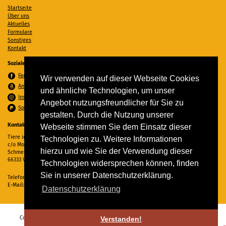
Startseite
Über uns
Aktuelles
Formulare
Sonstiges
Kontakt
Soziale Medien
Facebook
Wir verwenden auf dieser Webseite Cookies
Amazon Wunschzettel
und ähnliche Technologien, um unser
Instagram
Angebot nutzungsfreundlicher für Sie zu
Spenden per PayPal
gestalten. Durch die Nutzung unserer
Kontakt
Webseite stimmen Sie dem Einsatz dieser
Tiere in Not Saar e.V.
Technologien zu. Weitere Informationen
c/o Monika Ewen
hierzu und wie Sie der Verwendung dieser
Schmelzer Straße 22
66333 Völklingen
Technologien widersprechen können, finden
Sie in unserer Datenschutzerklärung.
Telefon:
06898 294862
E-Mail:
info@tiere-in-not-saar.de
Datenschutzerklärung
Copyright © 2026 Tiere in Not Saar e.V. Alle Rechte vorbehalten. -
Impressum
-
Verstanden!