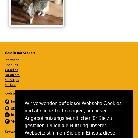
Tiere in Not Saar e.V.
Startseite
Über uns
Aktuelles
Formulare
Sonstiges
Kontakt
Soziale Medien
Facebook
Wir verwenden auf dieser Webseite Cookies
Amazon Wunschzettel
und ähnliche Technologien, um unser
Instagram
Angebot nutzungsfreundlicher für Sie zu
Spenden per PayPal
gestalten. Durch die Nutzung unserer
Kontakt
Webseite stimmen Sie dem Einsatz dieser