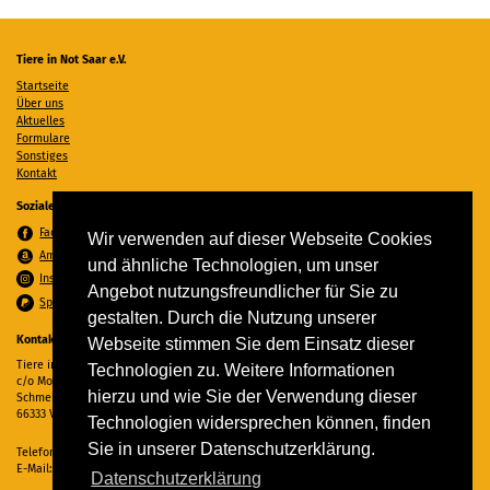
Tiere in Not Saar e.V.
Startseite
Über uns
Aktuelles
Formulare
Sonstiges
Kontakt
Soziale Medien
Facebook
Wir verwenden auf dieser Webseite Cookies
Amazon Wunschzettel
und ähnliche Technologien, um unser
Instagram
Angebot nutzungsfreundlicher für Sie zu
Spenden per PayPal
gestalten. Durch die Nutzung unserer
Kontakt
Webseite stimmen Sie dem Einsatz dieser
Tiere in Not Saar e.V.
Technologien zu. Weitere Informationen
c/o Monika Ewen
hierzu und wie Sie der Verwendung dieser
Schmelzer Straße 22
66333 Völklingen
Technologien widersprechen können, finden
Sie in unserer Datenschutzerklärung.
Telefon:
06898 294862
E-Mail:
info@tiere-in-not-saar.de
Datenschutzerklärung