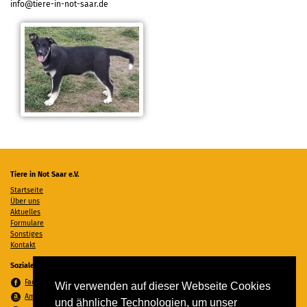
info@tiere-in-not-saar.de
Tiere in Not Saar e.V.
Startseite
Über uns
Aktuelles
Formulare
Sonstiges
Kontakt
Soziale Medien
Facebook
Wir verwenden auf dieser Webseite Cookies
Amazon Wunschzettel
und ähnliche Technologien, um unser