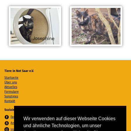
Tiere in Not Saar e.V.
Startseite
Über uns
Aktuelles
Formulare
Sonstiges
Kontakt
Soziale Medien
Facebook
Wir verwenden auf dieser Webseite Cookies
Amazon Wunschzettel
und ähnliche Technologien, um unser
Instagram