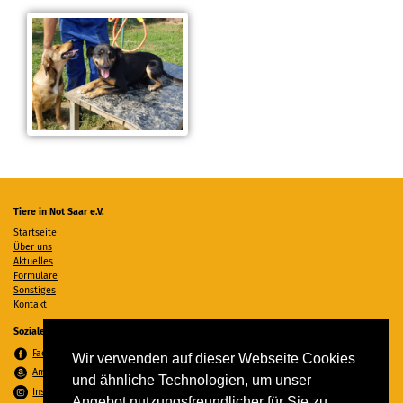
Tiere in Not Saar e.V.
Startseite
Über uns
Aktuelles
Formulare
Sonstiges
Kontakt
Soziale Medien
Facebook
Wir verwenden auf dieser Webseite Cookies
Amazon Wunschzettel
und ähnliche Technologien, um unser
Instagram
Angebot nutzungsfreundlicher für Sie zu