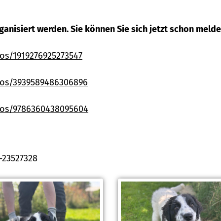
anisiert werden. Sie können Sie sich jetzt schon melden
os/1919276925273547
eos/3939589486306896
eos/9786360438095604
6-23527328