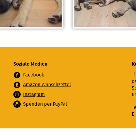
Soziale Medien
K
Ti
Facebook
c
Amazon Wunschzettel
S
Instagram
6
Spenden per PayPal
T
E