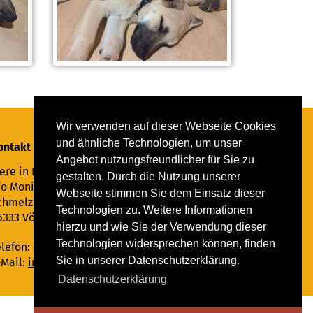
Wir verwenden auf dieser Webseite Cookies
und ähnliche Technologien, um unser
ontakt
Angebot nutzungsfreundlicher für Sie zu
ere in Not Saar e.V.
gestalten. Durch die Nutzung unserer
/o Monika Ewen
Webseite stimmen Sie dem Einsatz dieser
chmelzer Straße 22
Technologien zu. Weitere Informationen
6333 Völklingen
hierzu und wie Sie der Verwendung dieser
Technologien widersprechen können, finden
elefon:
06898 294862
Sie in unserer Datenschutzerklärung.
-Mail:
info@tiere-in-not-saar.de
Datenschutzerklärung