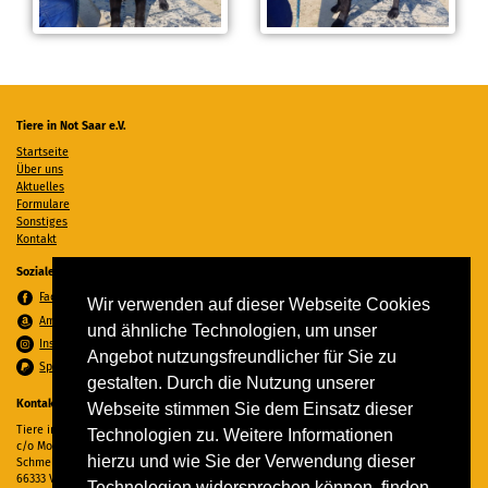
Tiere in Not Saar e.V.
Startseite
Über uns
Aktuelles
Formulare
Sonstiges
Kontakt
Soziale Medien
Facebook
Wir verwenden auf dieser Webseite Cookies
Amazon Wunschzettel
und ähnliche Technologien, um unser
Instagram
Angebot nutzungsfreundlicher für Sie zu
Spenden per PayPal
gestalten. Durch die Nutzung unserer
Kontakt
Webseite stimmen Sie dem Einsatz dieser
Tiere in Not Saar e.V.
Technologien zu. Weitere Informationen
c/o Monika Ewen
hierzu und wie Sie der Verwendung dieser
Schmelzer Straße 22
66333 Völklingen
Technologien widersprechen können, finden