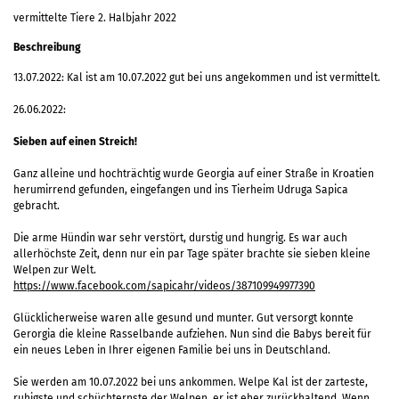
vermittelte Tiere 2. Halbjahr 2022
Beschreibung
13.07.2022: Kal ist am 10.07.2022 gut bei uns angekommen und ist vermittelt.
26.06.2022:
Sieben auf einen Streich!
Ganz alleine und hochträchtig wurde Georgia auf einer Straße in Kroatien
herumirrend gefunden, eingefangen und ins Tierheim Udruga Sapica
gebracht.
Die arme Hündin war sehr verstört, durstig und hungrig. Es war auch
allerhöchste Zeit, denn nur ein par Tage später brachte sie sieben kleine
Welpen zur Welt.
https://www.facebook.com/sapicahr/videos/387109949977390
Glücklicherweise waren alle gesund und munter. Gut versorgt konnte
Gerorgia die kleine Rasselbande aufziehen. Nun sind die Babys bereit für
ein neues Leben in Ihrer eigenen Familie bei uns in Deutschland.
Sie werden am 10.07.2022 bei uns ankommen. Welpe Kal ist der zarteste,
ruhigste und schüchternste der Welpen, er ist eher zurückhaltend. Wenn