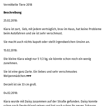
Vermittelte Tiere 2018
Beschreibung
25.02.2018:
Kiara ist zart, lieb, mit jedem verträglich, brav im Haus, hat keine Probleme
beim Autofahren und sie ist sehr verschmust.
Sie macht auch nichts kaputt oder stellt irgendwelchen Unsinn an.
15.02.2018:
Die kleine Kiara wiegt nur 5 1/2 kg, sie könnte schon noch ein wenig
zunehmen.
Sie ist eine ganz Zarte. Ein liebes und sehr verschmustes
Welpenmädchen.♥♥♥
Derzeit ist sie 33 cm groß.
04.02.2018:
Kiara wurde mit Daisy zusammen auf der Straße gefunden. Daisy konnte
schon nach Deutschland reisen und hat auch schon ihr neues Zuhause