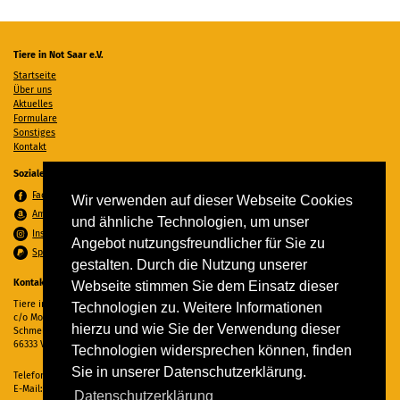
Tiere in Not Saar e.V.
Startseite
Über uns
Aktuelles
Formulare
Sonstiges
Kontakt
Soziale Medien
Facebook
Wir verwenden auf dieser Webseite Cookies
Amazon Wunschzettel
und ähnliche Technologien, um unser
Instagram
Angebot nutzungsfreundlicher für Sie zu
Spenden per PayPal
gestalten. Durch die Nutzung unserer
Kontakt
Webseite stimmen Sie dem Einsatz dieser
Tiere in Not Saar e.V.
Technologien zu. Weitere Informationen
c/o Monika Ewen
hierzu und wie Sie der Verwendung dieser
Schmelzer Straße 22
66333 Völklingen
Technologien widersprechen können, finden
Sie in unserer Datenschutzerklärung.
Telefon:
06898 294862
E-Mail:
info@tiere-in-not-saar.de
Datenschutzerklärung