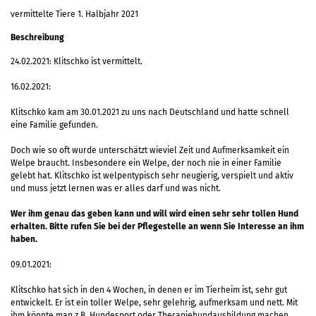
vermittelte Tiere 1. Halbjahr 2021
Beschreibung
24.02.2021: Klitschko ist vermittelt.
16.02.2021:
Klitschko kam am 30.01.2021 zu uns nach Deutschland und hatte schnell
eine Familie gefunden.
Doch wie so oft wurde unterschätzt wieviel Zeit und Aufmerksamkeit ein
Welpe braucht. Insbesondere ein Welpe, der noch nie in einer Familie
gelebt hat. Klitschko ist welpentypisch sehr neugierig, verspielt und aktiv
und muss jetzt lernen was er alles darf und was nicht.
Wer ihm genau das geben kann und will wird einen sehr sehr tollen Hund
erhalten. Bitte rufen Sie bei der Pflegestelle an wenn Sie Interesse an ihm
haben.
09.01.2021:
Klitschko hat sich in den 4 Wochen, in denen er im Tierheim ist, sehr gut
entwickelt. Er ist ein toller Welpe, sehr gelehrig, aufmerksam und nett. Mit
ihm könnte man z.B. Hundesport oder Therapiehundausbildung machen.