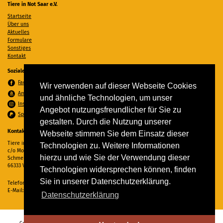
Tiere in Not Saar e.V.
Startseite
Über uns
Aktuelles
Formulare
Sonstiges
Kontakt
Soziale Medien
Facebook
Wir verwenden auf dieser Webseite Cookies
Amazon Wunschzettel
und ähnliche Technologien, um unser
Instagram
Angebot nutzungsfreundlicher für Sie zu
Spenden per PayPal
gestalten. Durch die Nutzung unserer
Kontakt
Webseite stimmen Sie dem Einsatz dieser
Tiere in Not Saar e.V.
Technologien zu. Weitere Informationen
c/o Monika Ewen
hierzu und wie Sie der Verwendung dieser
Schmelzer Straße 22
66333 Völklingen
Technologien widersprechen können, finden
Sie in unserer Datenschutzerklärung.
Telefon:
06898 294862
E-Mail:
info@tiere-in-not-saar.de
Datenschutzerklärung