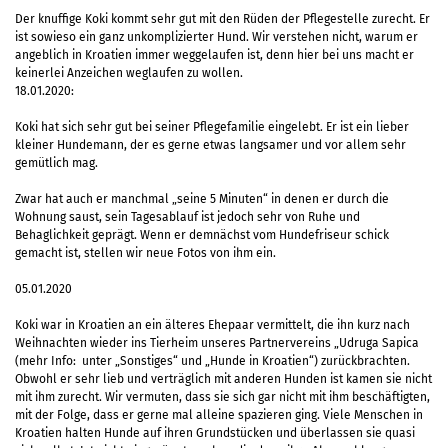
Der knuffige Koki kommt sehr gut mit den Rüden der Pflegestelle zurecht. Er
ist sowieso ein ganz unkomplizierter Hund. Wir verstehen nicht, warum er
angeblich in Kroatien immer weggelaufen ist, denn hier bei uns macht er
keinerlei Anzeichen weglaufen zu wollen.
18.01.2020:
Koki hat sich sehr gut bei seiner Pflegefamilie eingelebt. Er ist ein lieber
kleiner Hundemann, der es gerne etwas langsamer und vor allem sehr
gemütlich mag.
Zwar hat auch er manchmal „seine 5 Minuten“ in denen er durch die
Wohnung saust, sein Tagesablauf ist jedoch sehr von Ruhe und
Behaglichkeit geprägt. Wenn er demnächst vom Hundefriseur schick
gemacht ist, stellen wir neue Fotos von ihm ein.
05.01.2020
Koki war in Kroatien an ein älteres Ehepaar vermittelt, die ihn kurz nach
Weihnachten wieder ins Tierheim unseres Partnervereins „Udruga Sapica
(mehr Info: unter „Sonstiges“ und „Hunde in Kroatien“) zurückbrachten.
Obwohl er sehr lieb und verträglich mit anderen Hunden ist kamen sie nicht
mit ihm zurecht. Wir vermuten, dass sie sich gar nicht mit ihm beschäftigten,
mit der Folge, dass er gerne mal alleine spazieren ging. Viele Menschen in
Kroatien halten Hunde auf ihren Grundstücken und überlassen sie quasi