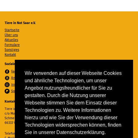
Tiere in Not Saar e.V.
Startseite
Über uns
Aktuelles
Formulare
Sonstiges
Kontakt
Soziale Medien
Facebook
Wir verwenden auf dieser Webseite Cookies
Amazon Wunschzettel
und ähnliche Technologien, um unser
Instagram
Angebot nutzungsfreundlicher für Sie zu
Spenden per PayPal
gestalten. Durch die Nutzung unserer
Kontakt
Webseite stimmen Sie dem Einsatz dieser
Tiere in Not Saar e.V.
Technologien zu. Weitere Informationen
c/o Monika Ewen
hierzu und wie Sie der Verwendung dieser
Schmelzer Straße 22
66333 Völklingen
Technologien widersprechen können, finden
Sie in unserer Datenschutzerklärung.
Telefon:
06898 294862