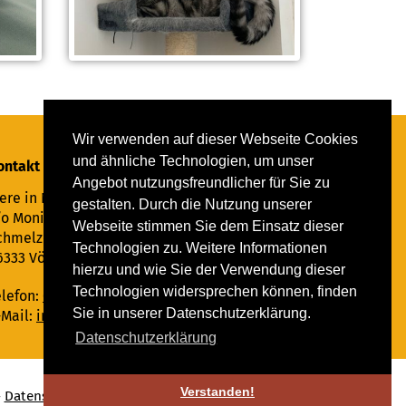
Wir verwenden auf dieser Webseite Cookies
und ähnliche Technologien, um unser
ontakt
Angebot nutzungsfreundlicher für Sie zu
ere in Not Saar e.V.
gestalten. Durch die Nutzung unserer
/o Monika Ewen
Webseite stimmen Sie dem Einsatz dieser
chmelzer Straße 22
Technologien zu. Weitere Informationen
6333 Völklingen
hierzu und wie Sie der Verwendung dieser
Technologien widersprechen können, finden
elefon:
06898 294862
Sie in unserer Datenschutzerklärung.
-Mail:
info@tiere-in-not-saar.de
Datenschutzerklärung
Verstanden!
-
Datenschutz
♥