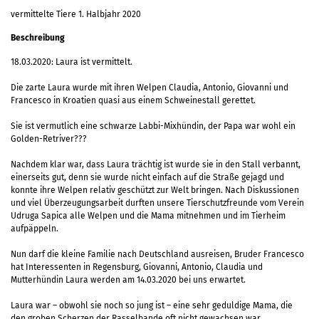
vermittelte Tiere 1. Halbjahr 2020
Beschreibung
18.03.2020: Laura ist vermittelt.
Die zarte Laura wurde mit ihren Welpen Claudia, Antonio, Giovanni und
Francesco in Kroatien quasi aus einem Schweinestall gerettet.
Sie ist vermutlich eine schwarze Labbi-Mixhündin, der Papa war wohl ein
Golden-Retriver???
Nachdem klar war, dass Laura trächtig ist wurde sie in den Stall verbannt,
einerseits gut, denn sie wurde nicht einfach auf die Straße gejagd und
konnte ihre Welpen relativ geschützt zur Welt bringen. Nach Diskussionen
und viel Überzeugungsarbeit durften unsere Tierschutzfreunde vom Verein
Udruga Sapica alle Welpen und die Mama mitnehmen und im Tierheim
aufpäppeln.
Nun darf die kleine Familie nach Deutschland ausreisen, Bruder Francesco
hat Interessenten in Regensburg, Giovanni, Antonio, Claudia und
Mutterhündin Laura werden am 14.03.2020 bei uns erwartet.
Laura war – obwohl sie noch so jung ist – eine sehr geduldige Mama, die
den groben Scherzen der Rasselbande oft nicht gewachsen war.