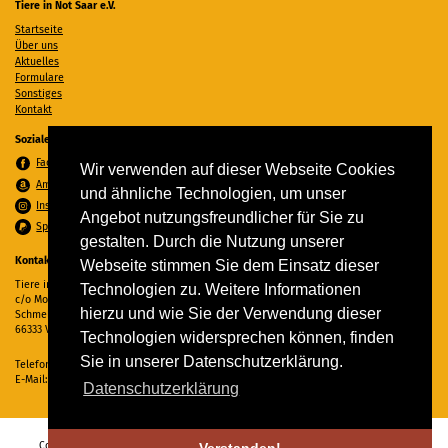
Tiere in Not Saar e.V.
Startseite
Über uns
Aktuelles
Formulare
Sonstiges
Kontakt
Soziale Medien
Facebook
Wir verwenden auf dieser Webseite Cookies
Amazon Wunschzettel
und ähnliche Technologien, um unser
Instagram
Angebot nutzungsfreundlicher für Sie zu
Spenden per PayPal
gestalten. Durch die Nutzung unserer
Kontakt
Webseite stimmen Sie dem Einsatz dieser
Tiere in Not Saar e.V.
Technologien zu. Weitere Informationen
c/o Monika Ewen
hierzu und wie Sie der Verwendung dieser
Schmelzer Straße 22
66333 Völklingen
Technologien widersprechen können, finden
Sie in unserer Datenschutzerklärung.
Telefon:
06898 294862
E-Mail:
info@tiere-in-not-saar.de
Datenschutzerklärung
Copyright © 2026 Tiere in Not Saar e.V. Alle Rechte vorbehalten. -
Impressum
-