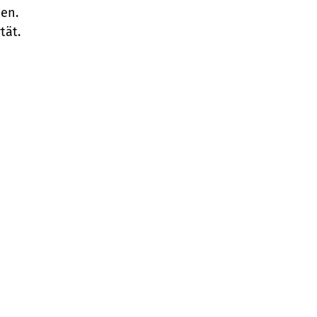
en.
tät.