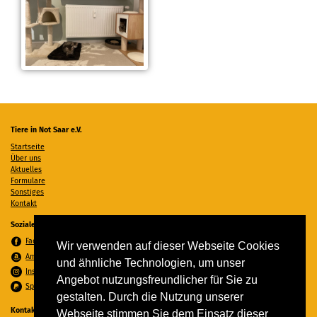
Tiere in Not Saar e.V.
Startseite
Über uns
Aktuelles
Formulare
Sonstiges
Kontakt
Soziale Medien
Facebook
Wir verwenden auf dieser Webseite Cookies
Amazon Wunschzettel
und ähnliche Technologien, um unser
Instagram
Angebot nutzungsfreundlicher für Sie zu
Spenden per PayPal
gestalten. Durch die Nutzung unserer
Kontakt
Webseite stimmen Sie dem Einsatz dieser