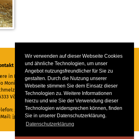
Wir verwenden auf dieser Webseite Cookies
und ähnliche Technologien, um unser
ontakt
Angebot nutzungsfreundlicher für Sie zu
ere in Not Saar e.V.
gestalten. Durch die Nutzung unserer
/o Monika Ewen
Webseite stimmen Sie dem Einsatz dieser
chmelzer Straße 22
Technologien zu. Weitere Informationen
6333 Völklingen
hierzu und wie Sie der Verwendung dieser
Technologien widersprechen können, finden
elefon:
06898 294862
Sie in unserer Datenschutzerklärung.
-Mail:
info@tiere-in-not-saar.de
Datenschutzerklärung