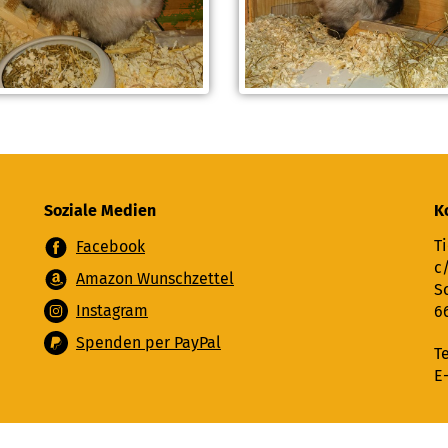
Soziale Medien
K
Ti
Facebook
c
Amazon Wunschzettel
S
Instagram
6
Spenden per PayPal
T
E