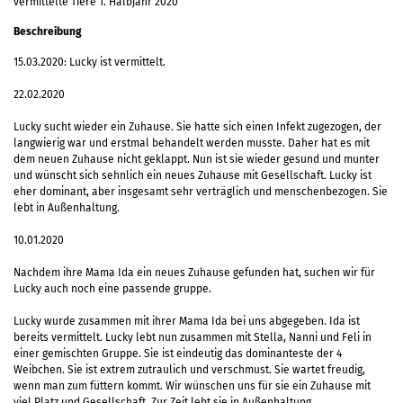
vermittelte Tiere 1. Halbjahr 2020
Beschreibung
15.03.2020: Lucky ist vermittelt.
22.02.2020
Lucky sucht wieder ein Zuhause. Sie hatte sich einen Infekt zugezogen, der
langwierig war und erstmal behandelt werden musste. Daher hat es mit
dem neuen Zuhause nicht geklappt. Nun ist sie wieder gesund und munter
und wünscht sich sehnlich ein neues Zuhause mit Gesellschaft. Lucky ist
eher dominant, aber insgesamt sehr verträglich und menschenbezogen. Sie
lebt in Außenhaltung.
10.01.2020
Nachdem ihre Mama Ida ein neues Zuhause gefunden hat, suchen wir für
Lucky auch noch eine passende gruppe.
Lucky wurde zusammen mit ihrer Mama Ida bei uns abgegeben. Ida ist
bereits vermittelt. Lucky lebt nun zusammen mit Stella, Nanni und Feli in
einer gemischten Gruppe. Sie ist eindeutig das dominanteste der 4
Weibchen. Sie ist extrem zutraulich und verschmust. Sie wartet freudig,
wenn man zum füttern kommt. Wir wünschen uns für sie ein Zuhause mit
viel Platz und Gesellschaft. Zur Zeit lebt sie in Außenhaltung.