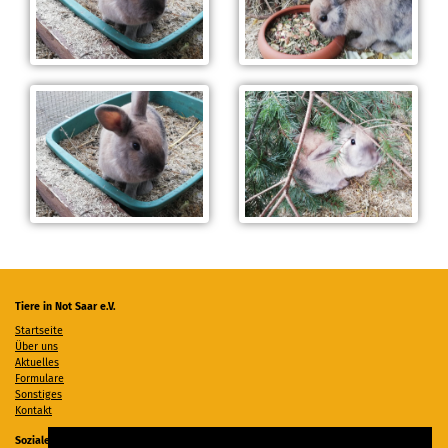
Tiere in Not Saar e.V.
Startseite
Über uns
Aktuelles
Formulare
Sonstiges
Kontakt
Soziale Medien