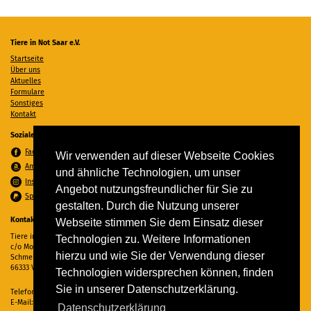
Tiere in Not Saar e.V.
Startseite
Über uns
Aktuelles
Formulare
Sonstiges
Kontakt
Soziale Medien
Facebook
Wir verwenden auf dieser Webseite Cookies
Amazon Wunschzettel
und ähnliche Technologien, um unser
Instagram
Angebot nutzungsfreundlicher für Sie zu
Spenden per PayPal
gestalten. Durch die Nutzung unserer
Kontakt
Webseite stimmen Sie dem Einsatz dieser
Tiere in Not Saar e.V.
Technologien zu. Weitere Informationen
c/o Monika Ewen
hierzu und wie Sie der Verwendung dieser
Schmelzer Straße 22
66333 Völklingen
Technologien widersprechen können, finden
Sie in unserer Datenschutzerklärung.
Telefon:
06898 294862
E-Mail:
info@tiere-in-not-saar.de
Datenschutzerklärung