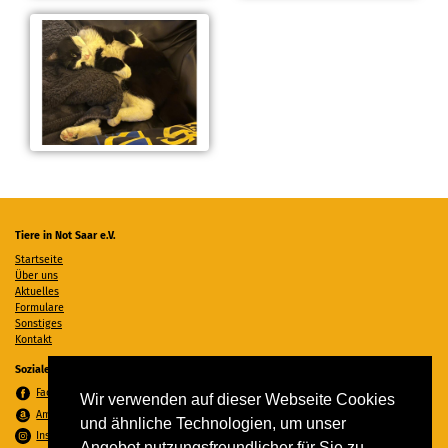
Tiere in Not Saar e.V.
Startseite
Über uns
Aktuelles
Formulare
Sonstiges
Kontakt
Soziale Medien
Facebook
Wir verwenden auf dieser Webseite Cookies
Amazon Wunschzettel
und ähnliche Technologien, um unser
Instagram
Angebot nutzungsfreundlicher für Sie zu