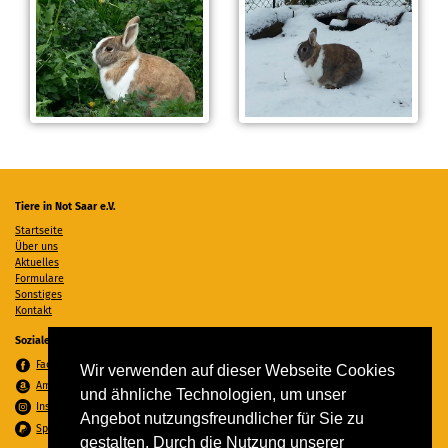
Tiere in Not Saar e.V.
Startseite
Über uns
Aktuelles
Formulare
Sonstiges
Kontakt
Soziale Medien
Facebook
Wir verwenden auf dieser Webseite Cookies
Amazon Wunschzettel
und ähnliche Technologien, um unser
Instagram
Angebot nutzungsfreundlicher für Sie zu
Spenden per PayPal
gestalten. Durch die Nutzung unserer